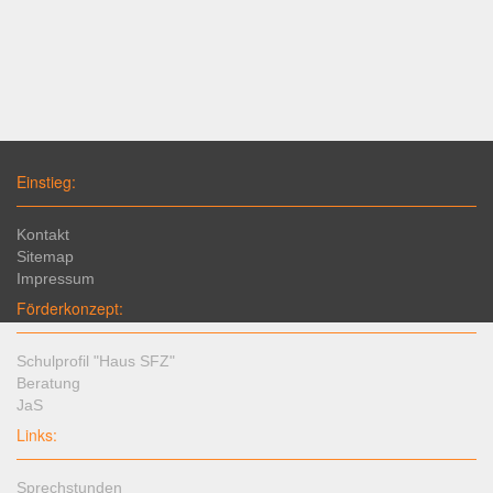
Einstieg:
Kontakt
Sitemap
Impressum
Förderkonzept:
Schulprofil "Haus SFZ"
Beratung
JaS
Links:
Sprechstunden