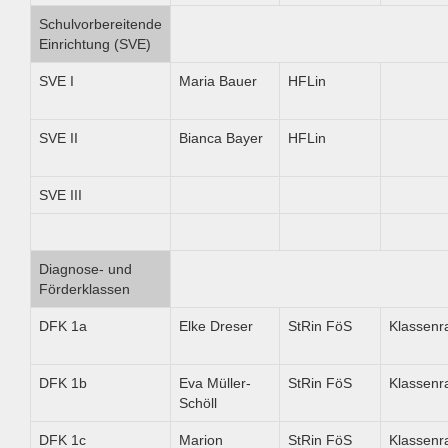
Schulvorbereitende
Einrichtung (SVE)
SVE I
Maria Bauer
HFLin
SVE II
Bianca Bayer
HFLin
SVE III
Diagnose- und
Förderklassen
DFK 1a
Elke Dreser
StRin FöS
Klassen
DFK 1b
Eva Müller-
StRin FöS
Klassen
Schöll
DFK 1c
Marion
StRin FöS
Klassen