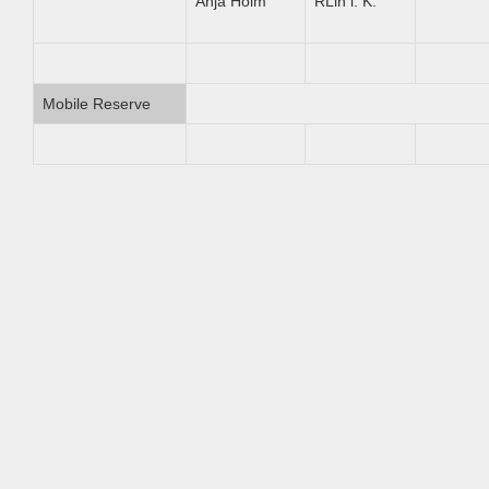
Anja Holm
RLin i. K.
Mobile Reserve