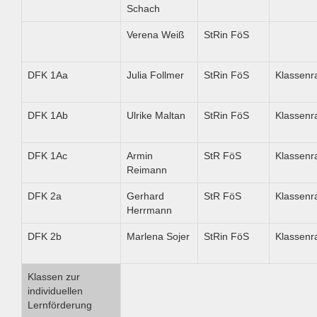
Schach
Verena Weiß
StRin FöS
DFK 1Aa
Julia Follmer
StRin FöS
Klassen
DFK 1Ab
Ulrike Maltan
StRin FöS
Klassen
DFK 1Ac
Armin
StR FöS
Klassen
Reimann
DFK 2a
Gerhard
StR FöS
Klassen
Herrmann
DFK 2b
Marlena Sojer
StRin FöS
Klassen
Klassen zur
individuellen
Lernförderung