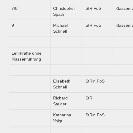
7/8
Christopher
StR FöS
Klassen
Späth
9
Michael
StR FöS
Klassen
Schnell
Lehrkräfte ohne
Klassenführung
Elisabeth
StRin FöS
Schnell
Richard
StR
Steiger
Katharina
StRin FöS
Voigt