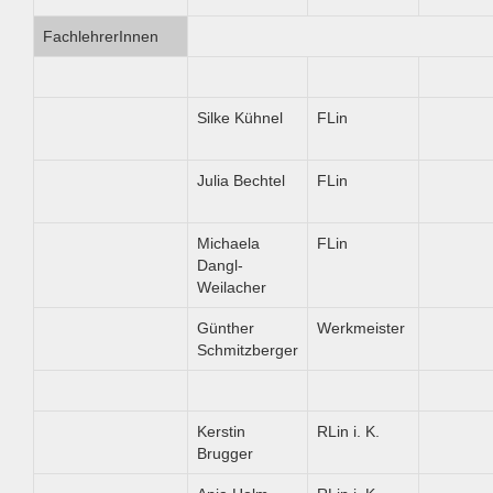
FachlehrerInnen
Silke Kühnel
FLin
Julia Bechtel
FLin
Michaela
FLin
Dangl-
Weilacher
Günther
Werkmeister
Schmitzberger
Kerstin
RLin i. K.
Brugger