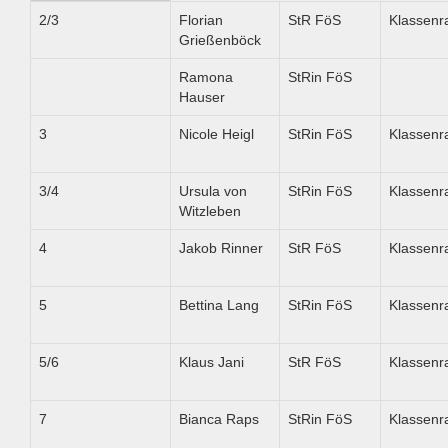
2/3
Florian
StR FöS
Klassen
Grießenböck
Ramona
StRin FöS
Hauser
3
Nicole Heigl
StRin FöS
Klassen
3/4
Ursula von
StRin FöS
Klassen
Witzleben
4
Jakob Rinner
StR FöS
Klassen
5
Bettina Lang
StRin FöS
Klassen
5/6
Klaus Jani
StR FöS
Klassen
7
Bianca Raps
StRin FöS
Klassen