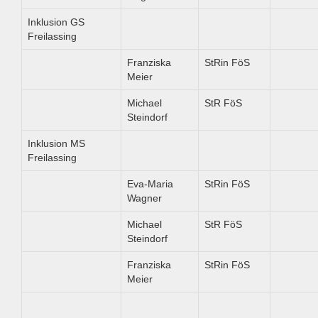
Inklusion GS
Freilassing
Franziska
StRin FöS
Meier
Michael
StR FöS
Steindorf
Inklusion MS
Freilassing
Eva-Maria
StRin FöS
Wagner
Michael
StR FöS
Steindorf
Franziska
StRin FöS
Meier