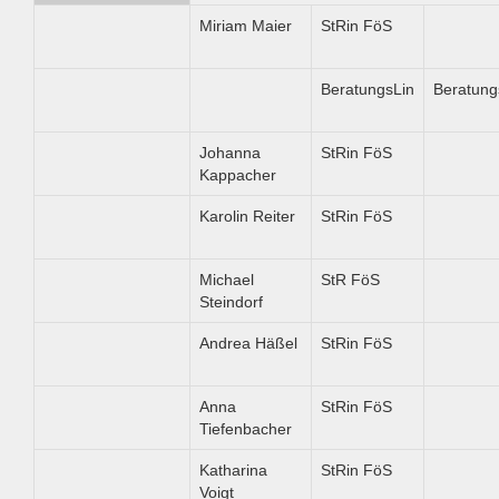
Miriam Maier
StRin FöS
BeratungsLin
Beratun
Johanna
StRin FöS
Kappacher
Karolin Reiter
StRin FöS
Michael
StR FöS
Steindorf
Andrea Häßel
StRin FöS
Anna
StRin FöS
Tiefenbacher
Katharina
StRin FöS
Voigt