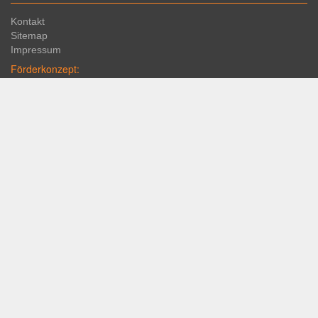
Kontakt
Sitemap
Impressum
Förderkonzept:
Schulprofil "Haus SFZ"
Beratung
JaS
Links:
Sprechstunden
Formulare
Elternseiten
Rechtliches
Datenschutz
Barrierefreiheit
Unerlaubter Nachdruck / Veröffentlichung ist nicht gestattet.
© 2018 SFZ St. Zeno