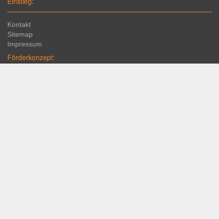
Einstieg:
Kontakt
Sitemap
Impressum
Förderkonzept:
Schulprofil "Haus SFZ"
Beratung
JaS
Links:
Sprechstunden
Formulare
Elternseiten
Rechtliches
Datenschutz
Barrierefreiheit
Unerlaubter Nachdruck / Veröffentlichung ist nicht gestattet.